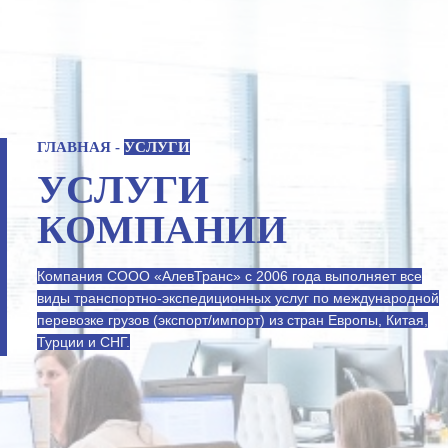
ГЛАВНАЯ
-
УСЛУГИ
УСЛУГИ
КОМПАНИИ
Компания СООО «АлевТранс» с 2006 года выполняет все
виды транспортно-экспедиционных услуг по международной
перевозке грузов (экспорт/импорт) из стран Европы, Китая,
Турции и СНГ.